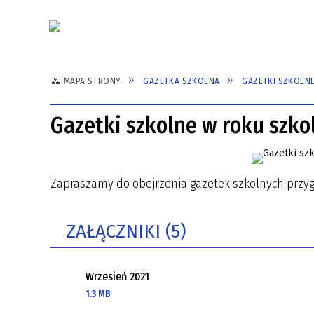
Aktualności
MAPA STRONY
GAZETKA SZKOLNA
GAZETKI SZKOLN
PATRON SZKOŁY
TURYSTYKA
UBEZPIECZENIE
DYREK
SPORT
HARMO
Gazetki szkolne w roku szk
SAMORZĄD UCZNIOWSKI
E-DZIENNIK - PIERWSZE
REGUL
LOGOWANIE
ELEKT
Zapraszamy do obejrzenia gazetek szkolnych przy
ZAŁĄCZNIKI (5)
Wrzesień 2021
1.3 MB