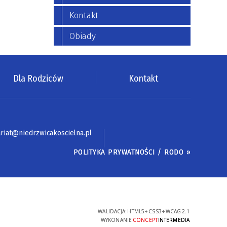
Kontakt
Obiady
Dla Rodziców
Kontakt
riat@niedrzwicakoscielna.pl
POLITYKA PRYWATNOŚCI / RODO »
WALIDACJA:
HTML5
+
CSS3
+
WCAG 2.1
WYKONANIE
CONCEPT
INTERMEDIA