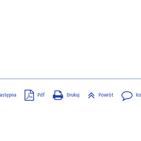
astępna
Pdf
Drukuj
Powrót
Ko