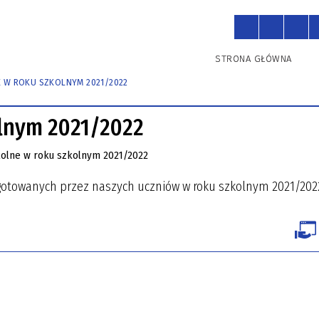
O szkole
Dla Uczniów
STRONA GŁÓWNA
E W ROKU SZKOLNYM 2021/2022
TOR
NOGRAM ŚWIETLIC
NAUCZYCIELE
KONKURSY
PLANY ZAJĘĆ
olnym 2021/2022
AMIN DZIENNIKA
INSTRUKCJA LOGOWANIA
RONICZNEGO
gotowanych przez naszych uczniów w roku szkolnym 2021/202