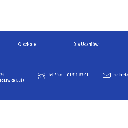
O szkole
Dla Uczniów
 26,
tel./fax
81 511 63 01
sekreta
edrzwica Duża