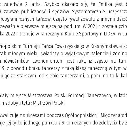
c zaledwie 2 latka. Szybko okazało się, że Emilka jest 
ł zawsze publiczność i sędziów. Systematycznie uczęszcz
horeografii różnych tańców. Często rywalizowała z innymi dzi
zeważnie pierwsze miejsca na podium. W 2021 r. została czł
ka 2022 r. trenuje w Tanecznym Klubie Sportowym LIDER w Lu
lskim Turnieju Tańca Towarzyskiego w Krasnymstawie z
w tak młodym wieku świadczy o wyjątkowym talencie i zdolno
h rówieśników. Ewenementem jest fakt, iż często na turn
lat 9, z powodu braku tancerzy z taką klasą taneczną w tym w
zując ze starszymi od siebie tancerzami, a pomimo to kilka
ejsce Mistrzostwa Polski Formacji Tanecznych, w któr
n zdobyli tytuł Mistrzów Polski.
alizuje z sukcesami podczas Ogólnopolskich i Międzynaro
uje jej tylko jednego punktu z 9 koniecznych do zdobycia by