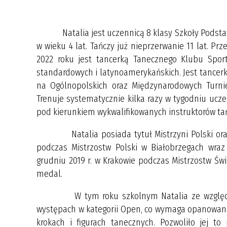
Natalia jest uczennicą 8 klasy Szkoły Podstawow
w wieku 4 lat. Tańczy już nieprzerwanie 11 lat. Pr
2022 roku jest tancerką Tanecznego Klubu Spo
standardowych i latynoamerykańskich. Jest tancer
na Ogólnopolskich oraz Międzynarodowych Turni
Trenuje systematycznie kilka razy w tygodniu ucze
pod kierunkiem wykwalifikowanych instruktorów ta
Natalia posiada tytuł Mistrzyni Polski oraz Mi
podczas Mistrzostw Polski w Białobrzegach wraz 
grudniu 2019 r. w Krakowie podczas Mistrzostw Świ
medal.
W tym roku szkolnym Natalia ze względu na
występach w kategorii Open, co wymaga opanowani
krokach i figurach tanecznych. Pozwoliło jej t