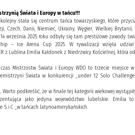
trzynią Świata i Europy w tańcu!!!
lejny stała się centrum tańca towarzyskiego, które przyci
i, Czech, Danii, Niemiec, Ukrainy, Węgier, Wielkiej Brytanii,
12-14 września 2025 roku odbyły się tam prestiżowe zawody św
ip – Ice Arena Cup 2025. W rywalizacji wzięła udział
z Lublina Emilia Kałdonek z Niedrzwicy Kościelnej, która o
as Mistrzostw Świata i Europy WDO to trzecie miejsce w 
cemistrzyni Świata w konkurencji _under 12 Solo Challenge
Warto podkreślić, że w finale tej kategorii wiekowej wystąpił
zentująca jako jedyna województwo lubelskie. Emilia to
ge S i C _w tańcach latynoamerykańskich.