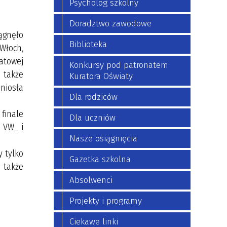
Psycholog szkolny
Doradztwo zawodowe
ągnęło
Biblioteka
 Włoch,
iatowej
Konkursy pod patronatem
 także
Kuratora Oświaty
dniosła
Dla rodziców
finale
Dla uczniów
 VW_ i
Nasze osiągnięcia
y tylko
Gazetka szkolna
 także
Absolwenci
Projekty i programy
Ciekawe linki