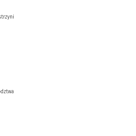
trzyni
ództwa