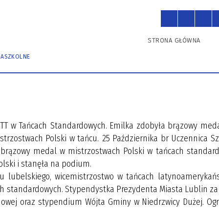
O szkole
Dla Uczniów
STRONA GŁÓWNA
ZASZKOLNE
TOR
NOGRAM ŚWIETLIC
NAUCZYCIELE
KONKURSY
PLANY ZAJĘĆ
AMIN DZIENNIKA
INSTRUKCJA LOGOWANIA
RONICZNEGO
i PTT w Tańcach Standardowych. Emilka zdobyła brązowy meda
strzostwach Polski w tańcu. 25 Października br Uczennica S
a brązowy medal w mistrzostwach Polski w tańcach standar
olski i stanęła na podium.
gu lubelskiego, wicemistrzostwo w tańcach latynoamerykańsk
ch standardowych. Stypendystka Prezydenta Miasta Lublin za 
odowej oraz stypendium Wójta Gminy w Niedrzwicy Dużej. Og