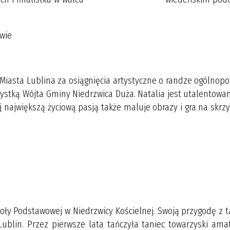
owie
 Lublina za osiągnięcia artystyczne o randze ogólnopols
dystką Wójta Gminy Niedrzwica Duża. Natalia jest utalentowa
j największą życiową pasją także maluje obrazy i gra na skrz
demia
 Podstawowej w Niedrzwicy Kościelnej. Swoją przygodę z 
ublin. Przez pierwsze lata tańczyła taniec towarzyski amat