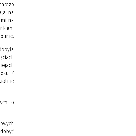
bardzo
ała na
ećmi na
onkiem
blinie.
dobyła
ściach
iejach
ieku. Z
krotnie
ych to
dowych
 zdobyć