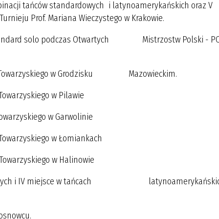
mbinacji tańców standardowych i latynoamerykańskich oraz V
urnieju Prof. Mariana Wieczystego w Krakowie.
pen Standard solo podczas Otwartych Mistrzostw Polski - P
 Tańca Towarzyskiego w Grodzisku Mazowieckim.
 Towarzyskiego w Pilawie
Towarzyskiego w Garwolinie
a Towarzyskiego w Łomiankach
a Towarzyskiego w Halinowie
ych i IV miejsce w tańcach latynoamerykańskic
Sosnowcu.