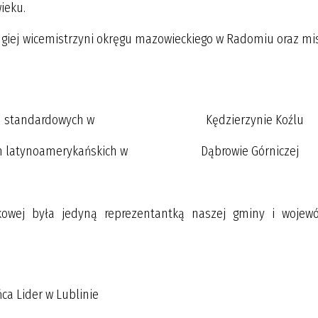
ieku.
j wicemistrzyni okręgu mazowieckiego w Radomiu oraz mis
ki w tańcach standardowych w Kędzierzynie Koźlu
 w tańcach latynoamerykańskich w Dąbrowie Górniczej
ekowej była jedyną reprezentantką naszej gminy i wojew
ńca Lider w Lublinie