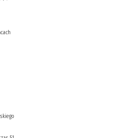
ńcach
skiego
zas 51