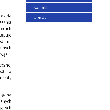
Kontakt
oczęła
Obiady
rześnia
ańcach
tępuje
odium.
ualnych
wą).
ecznej
wali w
i złoty
agę na
wanych
jących