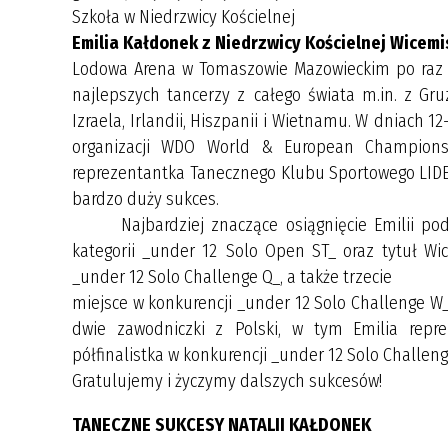
Szkoła w Niedrzwicy Kościelnej
Emilia Kałdonek z Niedrzwicy Kościelnej Wicemis
Lodowa Arena w Tomaszowie Mazowieckim po raz ko
najlepszych tancerzy z całego świata m.in. z Gruzj
Izraela, Irlandii, Hiszpanii i Wietnamu. W dniach 
organizacji WDO World & European Championsh
reprezentantka Tanecznego Klubu Sportowego LIDER 
bardzo duży sukces.
Najbardziej znaczące osiągnięcie Emilii podcz
kategorii _under 12 Solo Open ST_ oraz tytuł Wi
_under 12 Solo Challenge Q_, a także trzecie
miejsce w konkurencji _under 12 Solo Challenge W_. 
dwie zawodniczki z Polski, w tym Emilia repre
półfinalistka w konkurencji _under 12 Solo Challen
Gratulujemy i życzymy dalszych sukcesów!
TANECZNE SUKCESY NATALII KAŁDONEK