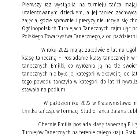
Pierwszy raz wystąpiła na turnieju tańca mają
utalentowanym dzieckiem, a jej taniec zachwyca
zajęcia, gdzie sprawnie i precyzyjnie uczyła się c
Ogólnopolskich Turniejach Tanecznych zajmując pr
Polskiego Towarzystwa Tanecznego, a od październi
W roku 2022 mając zaledwie 8 lat na Ogólnopo
klasę taneczną F. Posiadanie klasy tanecznej F 
tanecznych Emilki, co wyróżnia ją na tle swoic
tanecznych nie było jej kategorii wiekowej tj. do 
tego powodu tańczyła w kategorii do lat 11 rywali
stawała na podium.
W październiku 2022 w Krasnymstawie miały mi
Emilka tańcząc w Formacji Studio Tańca Balans Lubli
Obecnie Emilia posiada klasę taneczną E i ryw
Turniejów Tanecznych na terenie całego kraju. Brak