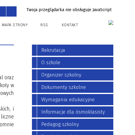
Twoja przeglądarka nie obsługuje JavaScript
Dla Rodziców
Kontakt
MAPA STRONY
RSS
KONTAKT
ADMINISTRACJA
WOLONTARIAT
DOWOZY
Rekrutacja
OBIADOWE MENU
O szkole
Organizer szkolny
l oraz
zkoły w
Dokumenty szkolne
dowych
Wymagania edukacyjne
ich, i
Informacje dla ósmoklasisty
liczne
romnie
Pedagog szkolny