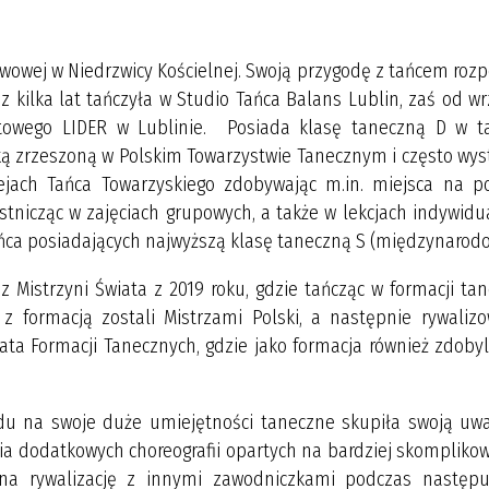
ej w Niedrzwicy Kościelnej. Swoją przygodę z tańcem rozp
zez kilka lat tańczyła w Studio Tańca Balans Lublin, zaś od w
rtowego LIDER w Lublinie. Posiada klasę taneczną D w t
ką zrzeszoną w Polskim Towarzystwie Tanecznym i często wys
ejach Tańca Towarzyskiego zdobywając m.in. miejsca na p
stnicząc w zajęciach grupowych, a także w lekcjach indywid
ńca posiadających najwyższą klasę taneczną S (międzynarodo
strzyni Świata z 2019 roku, gdzie tańcząc w formacji tan
z formacją zostali Mistrzami Polski, a następnie rywalizo
ata Formacji Tanecznych, gdzie jako formacja również zdobyl
 swoje duże umiejętności taneczne skupiła swoją uw
a dodatkowych choreografii opartych na bardziej skompliko
o na rywalizację z innymi zawodniczkami podczas następu