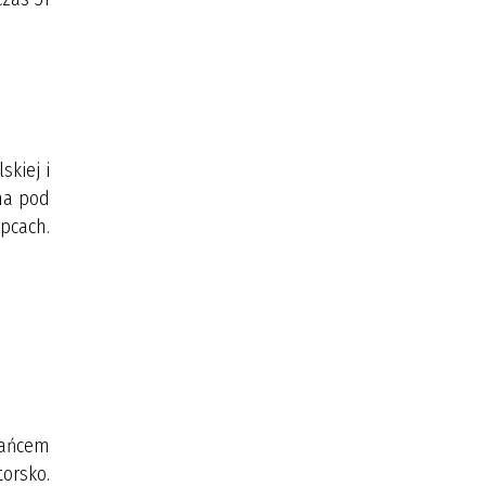
kiej i
na pod
ypcach.
tańcem
orsko.