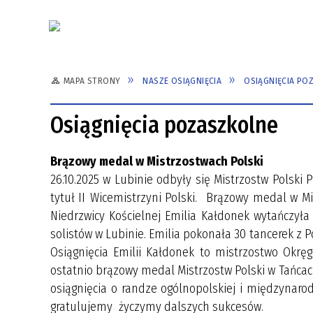
Aktualności
MAPA STRONY
NASZE OSIĄGNIĘCIA
OSIĄGNIĘCIA PO
PATRON SZKOŁY
TURYSTYKA
UBEZPIECZENIE
DYREK
SPORT
HARMO
Osiągnięcia pozaszkolne
SAMORZĄD UCZNIOWSKI
E-DZIENNIK - PIERWSZE
REGUL
LOGOWANIE
ELEKT
Brązowy medal w Mistrzostwach Polski
26.10.2025 w Lubinie odbyły się Mistrzostw Polsk
tytuł II Wicemistrzyni Polski. Brązowy medal w Mi
Niedrzwicy Kościelnej Emilia Kałdonek wytańczył
solistów w Lubinie. Emilia pokonała 30 tancerek z P
Osiągnięcia Emilii Kałdonek to mistrzostwo Okrę
ostatnio brązowy medal Mistrzostw Polski w Tańca
osiągnięcia o randze ogólnopolskiej i międzynar
gratulujemy życzymy dalszych sukcesów.