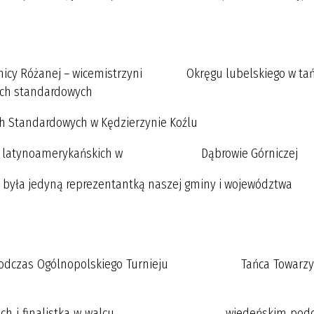
u
Siennicy Różanej – wicemistrzyni Okręgu lubelskiego w ta
ach standardowych
cach Standardowych w Kędzierzynie Koźlu
w tańcach latynoamerykańskich w Dąbrowie Górniczej
ej była jedyną reprezentantką naszej gminy i województwa
owych podczas Ogólnopolskiego Turnieju Tańca Towarzy
merykańskich i finalistka w walcu wiedeńskim podc