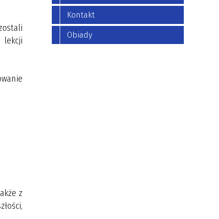
Kontakt
ostali
Obiady
lekcji
owanie
akże z
łości,