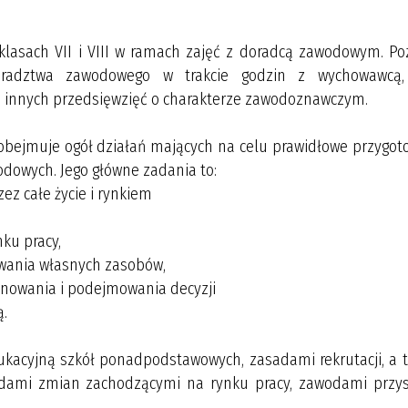
lasach VII i VIII w ramach zajęć z doradcą zawodowym. Poz
oradztwa zawodowego w trakcie godzin z wychowawcą, 
i innych przedsięwzięć o charakterze zawodoznawczym.
ejmuje ogół działań mających na celu prawidłowe przygot
dowych. Jego główne zadania to:
ez całe życie i rynkiem
ku pracy,
wania własnych zasobów,
anowania i podejmowania decyzji
ą.
kacyjną szkół ponadpodstawowych, zasadami rekrutacji, a t
ndami zmian zachodzącymi na rynku pracy, zawodami przysz