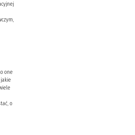
cyjnej
awczym,
to one
jakie
wiele
ać, o