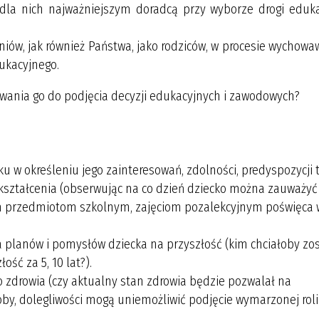
 dla nich najważniejszym doradcą przy wyborze drogi eduka
iów, jak również Państwa, jako rodziców, w procesie wychow
ukacyjnego.
owania go do podjęcia decyzji edukacyjnych i zawodowych?
 w określeniu jego zainteresowań, zdolności, predyspozycji 
tałcenia (obserwując na co dzień dziecko można zauważyć 
rym przedmiotom szkolnym, zajęciom pozalekcyjnym poświęca 
lanów i pomysłów dziecka na przyszłość (kim chciałoby zost
ść za 5, 10 lat?).
o zdrowia (czy aktualny stan zdrowia będzie pozwalał na
 dolegliwości mogą uniemożliwić podjęcie wymarzonej roli