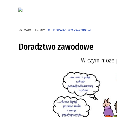
Aktualności
MAPA STRONY
DORADZTWO ZAWODOWE
PATRON SZKOŁY
TURYSTYKA
UBEZPIECZENIE
DYREK
SPORT
HARMO
Doradztwo zawodowe
SAMORZĄD UCZNIOWSKI
E-DZIENNIK - PIERWSZE
REGUL
LOGOWANIE
ELEKT
W czym może 