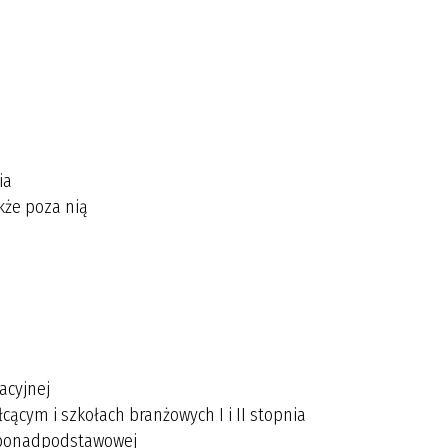
ia
akże poza nią
kacyjnej
ącym i szkołach branżowych I i II stopnia
y ponadpodstawowej