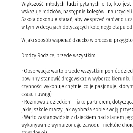
Większość młodych ludzi pytanych o to, kto jest
wskazuje rodziców, następnie kolegów i nauczycieli.
Szkoła dokonuje starań, aby wesprzeć zarówno uczn
w tym w decyzjach dotyczących kolejnego etapu ed
W jaki sposób wspierać dziecko w procesie przygot
Drodzy Rodzice, przede wszystkim :
• Obserwacja: warto przede wszystkim pomóc dziecku
powinny stanowić drogowskaz w wyborze kierunku ksz
czynności wykonuje chętnie, co je pasjonuje, któ
czasu i uwagi).
• Rozmowa z dzieckiem – jako partnerem, dotycząca p
jakiej szkole marzy, jak wyobraża sobie swoją przyszło
• Warto zastanowić się z dzieckiem nad stanem jeg
wykonywanie wymarzonego zawodu- niektóre choroby,
zawodowej).