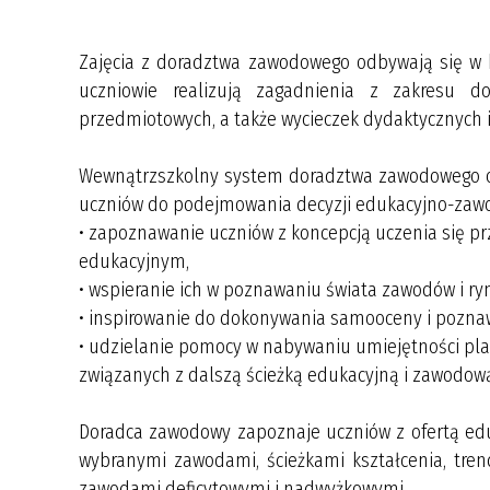
Zajęcia z doradztwa zawodowego odbywają się w k
uczniowie realizują zagadnienia z zakresu d
przedmiotowych, a także wycieczek dydaktycznych 
Wewnątrzszkolny system doradztwa zawodowego ob
uczniów do podejmowania decyzji edukacyjno-zawo
• zapoznawanie uczniów z koncepcją uczenia się prz
edukacyjnym,
• wspieranie ich w poznawaniu świata zawodów i ryn
• inspirowanie do dokonywania samooceny i pozna
• udzielanie pomocy w nabywaniu umiejętności pl
związanych z dalszą ścieżką edukacyjną i zawodow
Doradca zawodowy zapoznaje uczniów z ofertą edu
wybranymi zawodami, ścieżkami kształcenia, tre
zawodami deficytowymi i nadwyżkowymi.