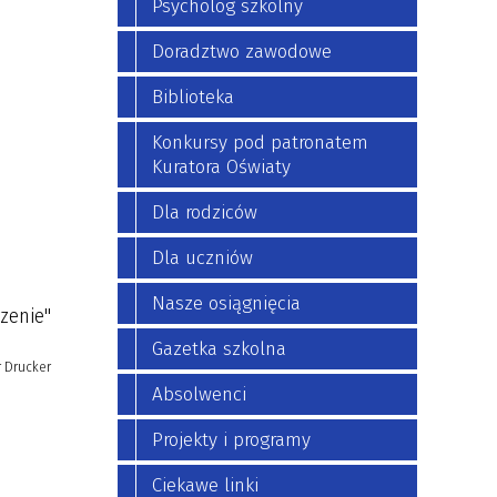
Psycholog szkolny
Doradztwo zawodowe
Biblioteka
Konkursy pod patronatem
Kuratora Oświaty
Dla rodziców
Dla uczniów
Nasze osiągnięcia
rzenie"
Gazetka szkolna
r Drucker
Absolwenci
Projekty i programy
Ciekawe linki