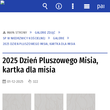
pane
Wyszukiwarka
Narzędzia
Menu
Menu
szczegółowe
główne
MAPA STRONY
GALERIE ZDJĘĆ
SP W NIEDRZWICY KOŚCIELNEJ
GALERIE
2025 DZIEŃ PLUSZOWEGO MISIA, KARTKA DLA MISIA
2025 Dzień Pluszowego Misia,
kartka dla misia
01-12-2025
322