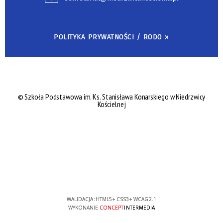
POLITYKA PRYWATNOŚCI / RODO »
© Szkoła Podstawowa im. Ks. Stanisława Konarskiego w Niedrzwicy
Kościelnej
WALIDACJA:
HTML5
+
CSS3
+
WCAG 2.1
WYKONANIE
CONCEPT
INTERMEDIA